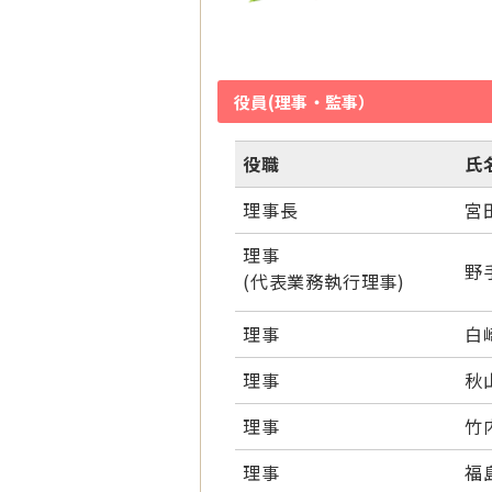
役員(理事・監事）
役職
氏
理事長
宮
理事
野
(代表業務執行理事)
理事
白
理事
秋
理事
竹
理事
福