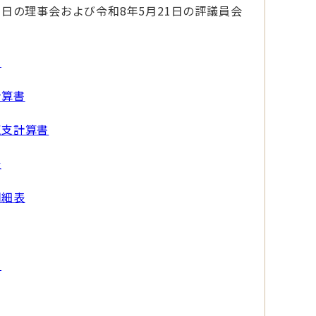
7日の理事会および令和8年5月21日の評議員会
書
計算書
収支計算書
表
明細表
書