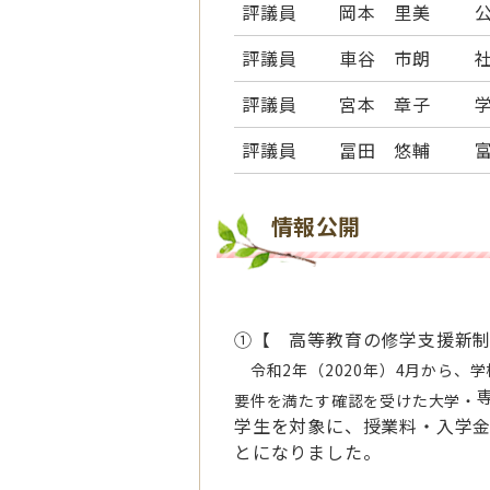
評議員
岡本 里美
評議員
車谷 市朗
評議員
宮本 章子
評議員
冨田 悠輔
情報公開
①【 高等教育の修学支援新
令和2年（2020年）4月から、
要件を満たす確認を受けた大学・
学生を対象に、授業料・入学
とになりました。