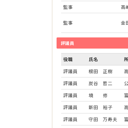
監事
高
監事
金
評議員
役職
氏名
評議員
根田 正樹
評議員
炭谷 哲二
評議員
境 修
評議員
新田 裕子
評議員
守田 万寿夫