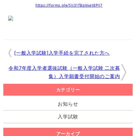
https://forms.gle/SJj31fBpVxet8PiJ7
[一般入学試験]入学手続を完了された方へ
令和7年度入学者選抜試験（一般入学試験 二次募
集）入学願書受付開始のご案内
カテゴリー
お知らせ
入学試験
アーカイブ